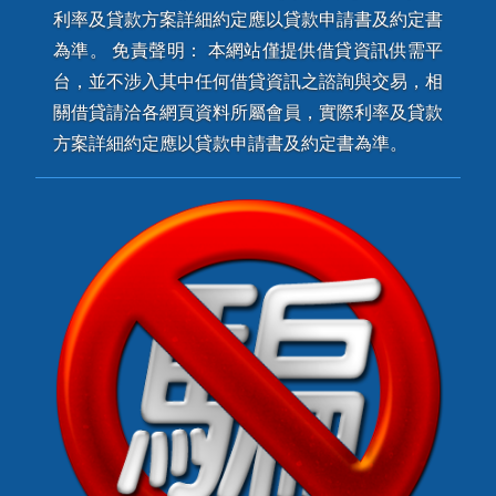
利率及貸款方案詳細約定應以貸款申請書及約定書
為準。 免責聲明： 本網站僅提供借貸資訊供需平
台，並不涉入其中任何借貸資訊之諮詢與交易，相
關借貸請洽各網頁資料所屬會員，實際利率及貸款
方案詳細約定應以貸款申請書及約定書為準。