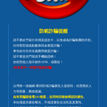
防範詐騙提醒
請不要給予銀行存摺及提款卡，以免成為詐騙集團的共犯。
任何類型儲值點數換現金都是詐騙！
事先給付任何名義費用都是詐騙！
請不要提供門號或手機驗證碼！
勿依照他人指示操作ATM、或匯款！
(符合其中一項都可能是詐騙)
台灣第一借錢網-秉持防堵詐騙廣告入侵原則；但受限於人
力等因素，難保疏漏。
如有受騙請速電165報案，並同時回報檢舉該則廣告。
本站僅提供廣告曝光，不保證廣告合法性及真實性。