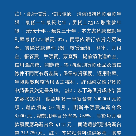
註1：銀行信貸、信用瑕疵、清償債務貸款還款年
限：最低一年最長七年，房貸土地123胎還款年
限： 最低十年～最長三十年，本方案貸款機動年
利率最低12%最高30%，實際依銀行核貸方案為
準。實際貸款條件 (例：核貸金額、利率、月付
金、帳管費、手續費、票查費、提前清償違約金、
信用查詢費、開辦費…等) 視個別貸款產品及授信
條件不同而有所差異，保留核貸額度、適用利率、
年限期數與核貸與否之權利， 詳細約定應以貸款
申請書及約定書為準。 註2：以下為借貸成本計算
的參考案例：假設申貸一筆新台幣 300,000 元款
項，還款期為 60 個月， 開辦手續費為新台幣
6,000 元，總費用年百分率為 3.68%，等於每月還
款額度應為新台幣 5,113 元， 而總還款額則為新台
幣 312,780 元。 註3：本網站資料僅供參考，實際