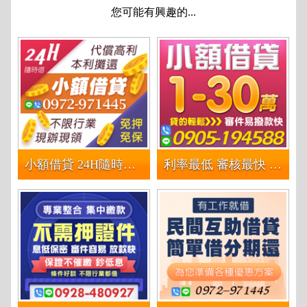
您可能有興趣的...
小額借貸 24H隨時借 | 不限行業免押免保 代償高利本利攤還
利率最低 審核最快 | 讓您貸款好輕鬆 20萬內 決不是先收費 有工作都可貸