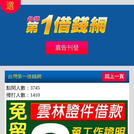
選
首頁
北區
桃竹苗
中彰投
雲嘉南
高高屏
廣告刊登
借錢
借款
台灣第一借錢網
回上一頁
點閱人數：3745
撥打人數：1410