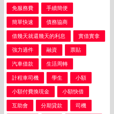
免服務費
手續簡便
簡單快速
債務協商
借幾天就還幾天的利息
實借實拿
強力過件
融資
票貼
汽車借款
生活周轉
計程車司機
學生
小額
小額付費換現金
小額快借
互助會
分期貸款
司機