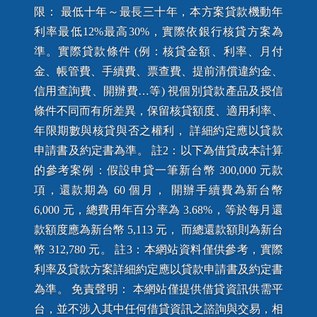
限： 最低十年～最長三十年，本方案貸款機動年
利率最低12%最高30%，實際依銀行核貸方案為
準。實際貸款條件 (例：核貸金額、利率、月付
金、帳管費、手續費、票查費、提前清償違約金、
信用查詢費、開辦費…等) 視個別貸款產品及授信
條件不同而有所差異，保留核貸額度、適用利率、
年限期數與核貸與否之權利， 詳細約定應以貸款
申請書及約定書為準。 註2：以下為借貸成本計算
的參考案例：假設申貸一筆新台幣 300,000 元款
項，還款期為 60 個月， 開辦手續費為新台幣
6,000 元，總費用年百分率為 3.68%，等於每月還
款額度應為新台幣 5,113 元， 而總還款額則為新台
幣 312,780 元。 註3：本網站資料僅供參考，實際
利率及貸款方案詳細約定應以貸款申請書及約定書
為準。 免責聲明： 本網站僅提供借貸資訊供需平
台，並不涉入其中任何借貸資訊之諮詢與交易，相