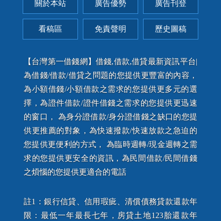
關於本站
廣告優勢
廣告刊登
看稿區
免責聲明
歷史圖稿
【台灣第一借錢網】借錢,借款,借貸最新資訊平台|
為借錢/借款/借貸之問題的您提供更豐富的內容，
為小額借錢/小額借款之需求的您提供更多元的選
擇，為證件借款/證件借錢之需求的您提供更迅速
的窗口， 為身分證借款/身分證借錢之缺口的您提
供更推薦的對象，為快速撥款/快速放款之急迫的
您提供更便利的方式， 為臨時週轉/現金週轉之需
求的您提供更安全的資訊，為民間借款/民間借錢
之煩惱的您提供更適合的電話
註1：銀行信貸、信用瑕疵、清償債務貸款還款年
限：最低一年最長七年，房貸土地123胎還款年