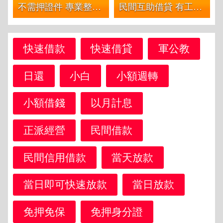
不需押證件 專業整合集中繳款 | 20萬內 條件好談不催繳不限行業都借
民間互助借貸 有工作就借 | 10萬內 為您準備各種優惠方案簡單借分期還
快速借款
快速借貸
軍公教
日還
小白
小額週轉
小額借錢
以月計息
正派經營
民間借款
民間信用借款
當天放款
當日即可快速放款
當日放款
免押免保
免押身分證