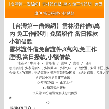
【台灣第一借錢網】雲林證件借8萬內 免工作證明 | 免留
證件 當日撥款小額借款
【台灣第一借錢網】雲林證件借8萬
內 免工作證明 | 免留證件 當日撥款
小額借款
雲林證件借免留證件,8萬內,免工作
證明,當日撥款,小額借款
地區🔎：中南部 / 雲嘉南 / 雲林 / 嘉義 / 台南

㊙建議撥打多家電話📞，多詢問📣，多比較⚖，多機會🈵，多選擇🈴，多方
金錢💰上的困擾，交給專業的業務幫您解決困擾，⚠️絕對保密，多種方案可
🎉輕鬆申請🎉只要三步驟：

👉年滿20歲 + 正常工作

👉填寫資料審核

👉只需30分鐘迅速解決您的困難

🌐
https://xn--nwqv6gj47avy5a.com/centralsouth.html
👉
查看更多
服務項目🔍：