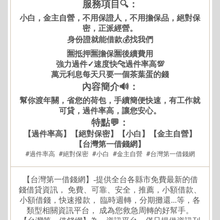
服務項目🔍：
小白，金主自營，不用保證人，不用擔保品，絕對保
密，正派經營。
身份證就能借款💰找我們
🈚抵押🈚擔保🈚後續費用
強力過件✓速度快🐆過件率高💯
萬元利息每天只要一個茶葉蛋的錢
內容簡介🔊：
幫你渡年關，省您的荷包，手續簡便快速，有工作就
可貸，過件率高，讓您安心。
特點💬：
【過件率高】【絕對保密】【小白】【金主自營】
【台灣第一借錢網】
#過件率高 #絕對保密 #小白 #金主自營 #台灣第一借錢網
【台灣第一借錢網】-提供全台各縣市免費最新的借
錢借貸資訊， 免費、可靠、安全，推薦，小額借款、
小額借錢，快速撥款， 臨時週轉，分期攤還...等，各
類型相關資訊平台， 成為您救急周轉的好幫手。