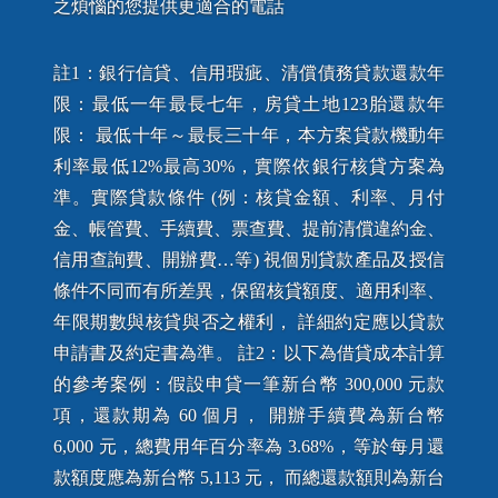
之煩惱的您提供更適合的電話
註1：銀行信貸、信用瑕疵、清償債務貸款還款年
限：最低一年最長七年，房貸土地123胎還款年
限： 最低十年～最長三十年，本方案貸款機動年
利率最低12%最高30%，實際依銀行核貸方案為
準。實際貸款條件 (例：核貸金額、利率、月付
金、帳管費、手續費、票查費、提前清償違約金、
信用查詢費、開辦費…等) 視個別貸款產品及授信
條件不同而有所差異，保留核貸額度、適用利率、
年限期數與核貸與否之權利， 詳細約定應以貸款
申請書及約定書為準。 註2：以下為借貸成本計算
的參考案例：假設申貸一筆新台幣 300,000 元款
項，還款期為 60 個月， 開辦手續費為新台幣
6,000 元，總費用年百分率為 3.68%，等於每月還
款額度應為新台幣 5,113 元， 而總還款額則為新台