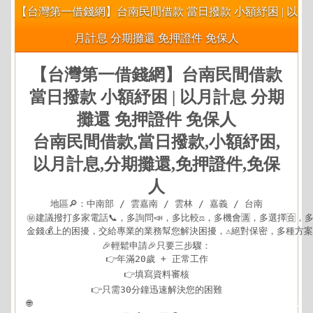
【台灣第一借錢網】台南民間借款 當日撥款 小額紓困 | 以
月計息 分期攤還 免押證件 免保人
【台灣第一借錢網】台南民間借款
當日撥款 小額紓困 | 以月計息 分期
攤還 免押證件 免保人
台南民間借款,當日撥款,小額紓困,
以月計息,分期攤還,免押證件,免保
人
地區🔎：中南部 / 雲嘉南 / 雲林 / 嘉義 / 台南

㊙建議撥打多家電話📞，多詢問📣，多比較⚖，多機會🈵，多選擇🈴，多方
金錢💰上的困擾，交給專業的業務幫您解決困擾，⚠️絕對保密，多種方案可
🎉輕鬆申請🎉只要三步驟：

👉年滿20歲 + 正常工作

👉填寫資料審核

👉只需30分鐘迅速解決您的困難

🌐
https://xn--nwqv6gj47avy5a.com/centralsouth.html