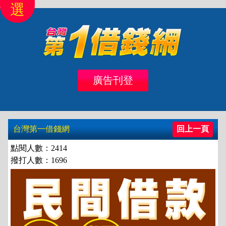
選
首頁
北區
桃竹苗
中彰投
雲嘉南
高高屏
廣告刊登
借錢
借款
台灣第一借錢網
回上一頁
點閱人數：2414
撥打人數：1696