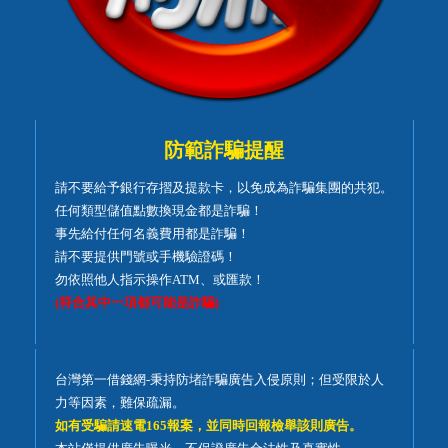
防範詐騙提醒
請不要給予銀行存摺及提款卡，以免成為詐騙集團的共犯。
任何類型儲值點數換現金都是詐騙！
事先給付任何名義費用都是詐騙！
請不要提供門號或手機驗證碼！
勿依照他人指示操作ATM、或匯款！
(符合其中一項都可能是詐騙)
台灣第一借錢網-秉持防堵詐騙廣告入侵原則；但受限於人
力等因素，難保疏漏。
如有受騙請速電165報案，並同時回報檢舉該則廣告。