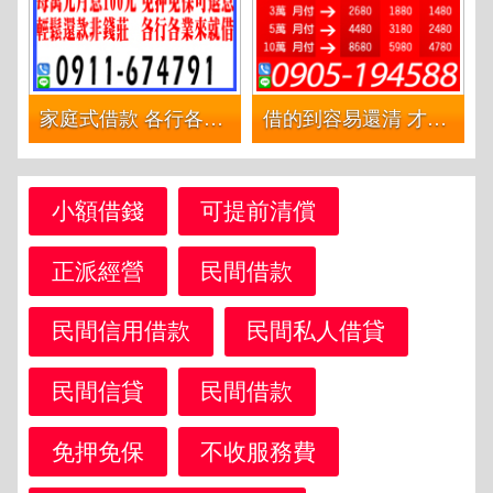
家庭式借款 各行各業來就借 | 每萬元月息100元 免押免保可退息 輕鬆還款
借的到容易還清 才是借貸的重點| 可代償高利 借1萬分12期攤還 本金+利息880起
小額借錢
可提前清償
正派經營
民間借款
民間信用借款
民間私人借貸
民間信貸
民間借款
免押免保
不收服務費