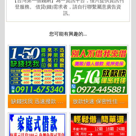
【台灣第一借錢網】為一資訊平台，僅只提供資訊刊
登服務。 借貸(錢)需求者，請自行聯繫屬意廣告資
訊。
您可能有興趣的...
缺錢找我 迅速撥款 | 證件影印 不限行業
放款快速 保密性佳 讓我幫您渡過這個難關 | 攤販借錢 個人借款 個人小額借貸 免押證 免保人 5~10萬