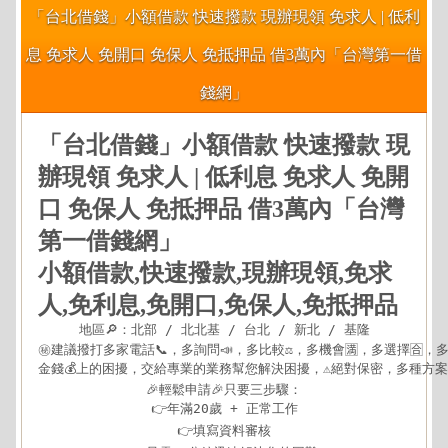
「台北借錢」小額借款 快速撥款 現辦現領 免求人 | 低利
息 免求人 免開口 免保人 免抵押品 借3萬內「台灣第一借
錢網」
「台北借錢」小額借款 快速撥款 現
辦現領 免求人 | 低利息 免求人 免開
口 免保人 免抵押品 借3萬內「台灣
第一借錢網」
小額借款,快速撥款,現辦現領,免求
人,免利息,免開口,免保人,免抵押品
地區🔎：北部 / 北北基 / 台北 / 新北 / 基隆

㊙建議撥打多家電話📞，多詢問📣，多比較⚖，多機會🈵，多選擇🈴，多方
金錢💰上的困擾，交給專業的業務幫您解決困擾，⚠️絕對保密，多種方案可
🎉輕鬆申請🎉只要三步驟：

👉年滿20歲 + 正常工作

👉填寫資料審核
