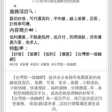
👉只需30分鐘迅速解決您的困難

🌐
https://xn--nwqv6gj47avy5a.com/north.html
服務項目🔍：
親切好借，可代還高利，半年繳，線上速審，店面，
計程車司機。
內容簡介🔊：
低利優惠，不動產抵押，低月付，民間借款，另有優
惠方案，免求人。
特點💬：
【好借】【速審】【低利】【優惠】【台灣第一借錢
網】
#好借 #速審 #低利 #優惠 #台灣第一借錢網
【台灣第一借錢網】-提供全台各縣市免費最新的借
錢借貸資訊， 免費、可靠、安全，推薦，小額借款、
小額借錢，快速撥款， 臨時週轉，分期攤還...等，各
類型相關資訊平台， 成為您救急周轉的好幫手。
【台灣第一借錢網】為一資訊平台，僅只提供資訊刊
登服務。 借貸(錢)需求者，請自行聯繫屬意廣告資
訊。