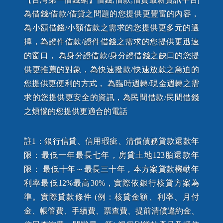
為借錢/借款/借貸之問題的您提供更豐富的內容，
為小額借錢/小額借款之需求的您提供更多元的選
擇，為證件借款/證件借錢之需求的您提供更迅速
的窗口， 為身分證借款/身分證借錢之缺口的您提
供更推薦的對象，為快速撥款/快速放款之急迫的
您提供更便利的方式， 為臨時週轉/現金週轉之需
求的您提供更安全的資訊，為民間借款/民間借錢
之煩惱的您提供更適合的電話
註1：銀行信貸、信用瑕疵、清償債務貸款還款年
限：最低一年最長七年，房貸土地123胎還款年
限： 最低十年～最長三十年，本方案貸款機動年
利率最低12%最高30%，實際依銀行核貸方案為
準。實際貸款條件 (例：核貸金額、利率、月付
金、帳管費、手續費、票查費、提前清償違約金、