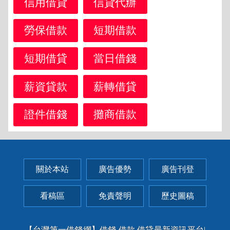
信用借貸
信貸代辦
勞保借款
短期借款
短期借貸
當日借錢
薪資貸款
薪轉借貸
證件借錢
攤商借款
關於本站
廣告優勢
廣告刊登
看稿區
免責聲明
歷史圖稿
【台灣第一借錢網】借錢,借款,借貸最新資訊平台|