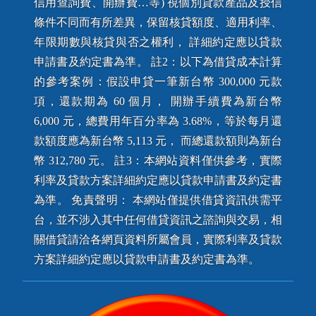
信用查詢費、開辦費…等) 視個別貸款產品及授信
條件不同而有所差異，保留核貸額度、適用利率、
年限期數與核貸與否之權利， 詳細約定應以貸款
申請書及約定書為準。 註2：以下為借貸成本計算
的參考案例：假設申貸一筆新台幣 300,000 元款
項，還款期為 60 個月， 開辦手續費為新台幣
6,000 元，總費用年百分率為 3.68%，等於每月還
款額度應為新台幣 5,113 元， 而總還款額則為新台
幣 312,780 元。 註3：本網站資料僅供參考，實際
利率及貸款方案詳細約定應以貸款申請書及約定書
為準。 免責聲明： 本網站僅提供借貸資訊供需平
台，並不涉入其中任何借貸資訊之諮詢與交易，相
關借貸請洽各網頁資料所屬會員，實際利率及貸款
方案詳細約定應以貸款申請書及約定書為準。