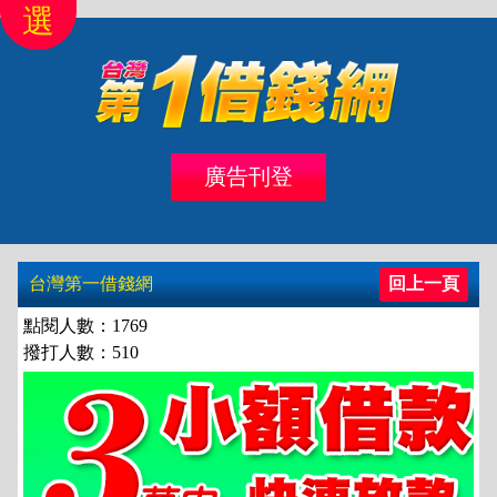
選
首頁
北區
桃竹苗
中彰投
雲嘉南
高高屏
廣告刊登
借錢
借款
台灣第一借錢網
回上一頁
點閱人數：1769
撥打人數：510