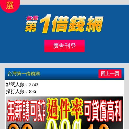
選
首頁
北區
桃竹苗
中彰投
雲嘉南
高高屏
廣告刊登
借錢
借款
台灣第一借錢網
回上一頁
點閱人數：2743
撥打人數：896