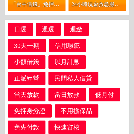
「台中借錢」免押免保 本利攤還 急用錢 我幫您 | 支客票貼現 周轉不求人 學生 軍公教 最優利「台灣第一借錢網」
24小時現金救急服務 大小額週轉 | 30萬內 資金需求債務整合周轉找我
日還
週還
週繳
30天一期
信用瑕疵
小額借錢
以月計息
正派經營
民間私人借貸
當天放款
當日放款
低月付
免押身分證
不用擔保品
免先付款
快速審核