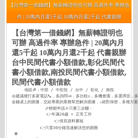
【台灣第一借錢網】無薪轉證明也可辦 高過件率 專辦急
件 | 20萬內月還5千起 10萬內月還2千起 代書親辦
【台灣第一借錢網】無薪轉證明也
可辦 高過件率 專辦急件 | 20萬內月
還5千起 10萬內月還2千起 代書親辦
台中民間代書小額借款,彰化民間代
書小額借款,南投民間代書小額借款,
民間代書小額借款
地區🔎：中部 / 中彰投 / 台中 / 彰化 / 南投

㊙建議撥打多家電話📞，多詢問📣，多比較⚖，多機會🈵，多選擇🈴，多方
金錢💰上的困擾，交給專業的業務幫您解決困擾，⚠️絕對保密，多種方案可
🎉輕鬆申請🎉只要三步驟：

👉年滿20歲 + 正常工作

👉填寫資料審核

👉只需30分鐘迅速解決您的困難

🌐
https://xn--nwqv6gj47avy5a.com/central.html