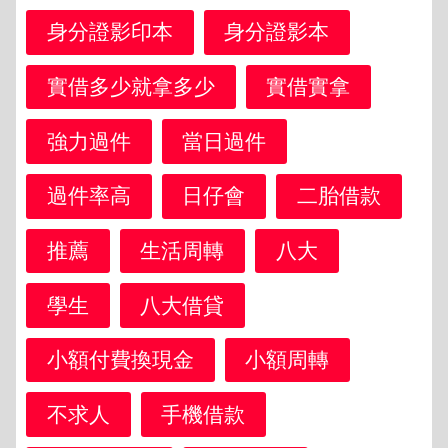
身分證影印本
身分證影本
實借多少就拿多少
實借實拿
強力過件
當日過件
過件率高
日仔會
二胎借款
推薦
生活周轉
八大
學生
八大借貸
小額付費換現金
小額周轉
不求人
手機借款