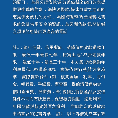
的窗口， 為身分證借款/身分證借錢之缺口的您提
供更推薦的對象，為快速撥款/快速放款之急迫的
您提供更便利的方式， 為臨時週轉/現金週轉之需
求的您提供更安全的資訊，為民間借款/民間借錢
之煩惱的您提供更適合的電話
註1：銀行信貸、信用瑕疵、清償債務貸款還款年
限：最低一年最長七年，房貸土地123胎還款年
限： 最低十年～最長三十年，本方案貸款機動年
利率最低12%最高30%，實際依銀行核貸方案為
準。實際貸款條件 (例：核貸金額、利率、月付
金、帳管費、手續費、票查費、提前清償違約金、
信用查詢費、開辦費…等) 視個別貸款產品及授信
條件不同而有所差異，保留核貸額度、適用利率、
年限期數與核貸與否之權利， 詳細約定應以貸款
申請書及約定書為準。 註2：以下為借貸成本計算