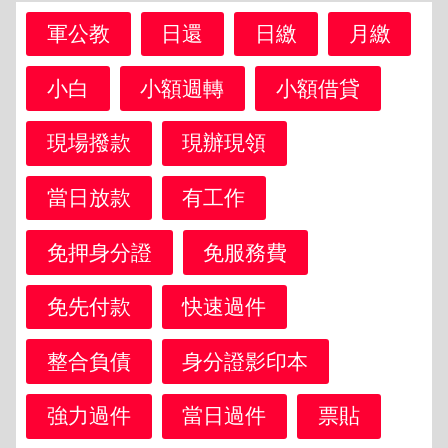
軍公教
日還
日繳
月繳
小白
小額週轉
小額借貸
現場撥款
現辦現領
當日放款
有工作
免押身分證
免服務費
免先付款
快速過件
整合負債
身分證影印本
強力過件
當日過件
票貼