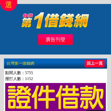
選
首頁
北區
桃竹苗
中彰投
雲嘉南
高高屏
廣告刊登
借錢
借款
台灣第一借錢網
回上一頁
點閱人數：5755
撥打人數：1152