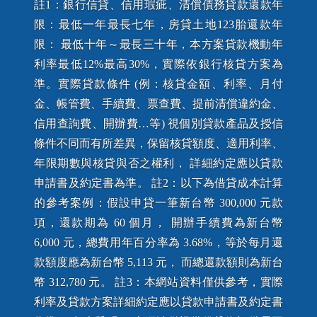
註1：銀行信貸、信用瑕疵、清償債務貸款還款年
限：最低一年最長七年，房貸土地123胎還款年
限： 最低十年～最長三十年，本方案貸款機動年
利率最低12%最高30%，實際依銀行核貸方案為
準。實際貸款條件 (例：核貸金額、利率、月付
金、帳管費、手續費、票查費、提前清償違約金、
信用查詢費、開辦費…等) 視個別貸款產品及授信
條件不同而有所差異，保留核貸額度、適用利率、
年限期數與核貸與否之權利， 詳細約定應以貸款
申請書及約定書為準。 註2：以下為借貸成本計算
的參考案例：假設申貸一筆新台幣 300,000 元款
項，還款期為 60 個月， 開辦手續費為新台幣
6,000 元，總費用年百分率為 3.68%，等於每月還
款額度應為新台幣 5,113 元， 而總還款額則為新台
幣 312,780 元。 註3：本網站資料僅供參考，實際
利率及貸款方案詳細約定應以貸款申請書及約定書