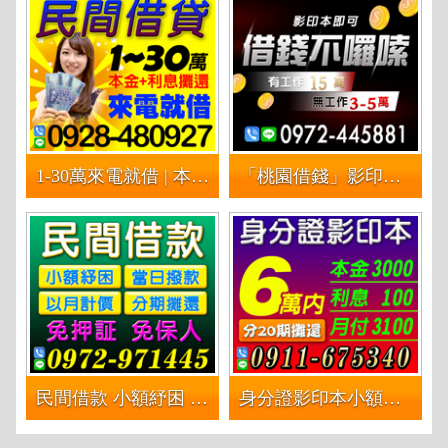
1-30萬來電就借 | 本金+利息攤還 民間借款
「桃園借錢」影印本即可 借錢不囉嗦 | 有工作15萬 無工作3-5萬「台灣第一借錢網」
民間借款 小額紓困 1-10萬 以月計息 | 當日撥款 分期攤還 免押證件 免保人
身分證影印本小額借款 現金借貸 | 6萬內 分20期攤還 本金3000+利息100月付3100起