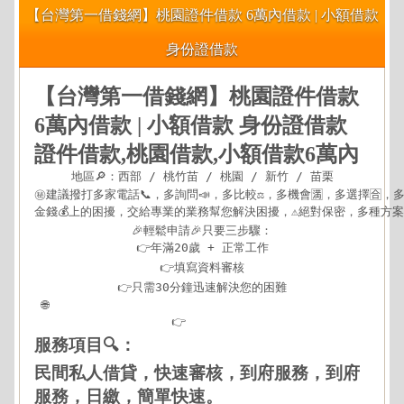
【台灣第一借錢網】桃園證件借款 6萬內借款 | 小額借款
身份證借款
【台灣第一借錢網】桃園證件借款
6萬內借款 | 小額借款 身份證借款
證件借款,桃園借款,小額借款6萬內
地區🔎：西部 / 桃竹苗 / 桃園 / 新竹 / 苗栗

㊙建議撥打多家電話📞，多詢問📣，多比較⚖，多機會🈵，多選擇🈴，多方
金錢💰上的困擾，交給專業的業務幫您解決困擾，⚠️絕對保密，多種方案可
🎉輕鬆申請🎉只要三步驟：

👉年滿20歲 + 正常工作

👉填寫資料審核

👉只需30分鐘迅速解決您的困難

 🌐
https://xn--nwqv6gj47avy5a.com/northwest.html
👉
查看更多
服務項目🔍：
民間私人借貸，快速審核，到府服務，到府
服務，日繳，簡單快速。