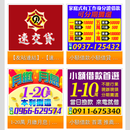
【友站連結】-【速交貸】全台借錢借款借貸 | 網路金融資訊供求媒合資訊平台
小額借款小額借貸 長短期週轉 | 10萬內 不限行業 各行各業都可借 短期現金週轉 長期資金調度 可依照周.月分期攤還
1-20萬 月繳月息 | 本利攤還 輕鬆簡單還
小額借款 首選 推薦 | 當日撥款 來電就借 不限行業 現辦現拿 分期攤還