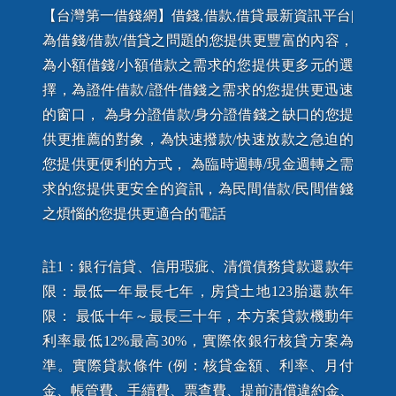
【台灣第一借錢網】借錢,借款,借貸最新資訊平台|
為借錢/借款/借貸之問題的您提供更豐富的內容，
為小額借錢/小額借款之需求的您提供更多元的選
擇，為證件借款/證件借錢之需求的您提供更迅速
的窗口， 為身分證借款/身分證借錢之缺口的您提
供更推薦的對象，為快速撥款/快速放款之急迫的
您提供更便利的方式， 為臨時週轉/現金週轉之需
求的您提供更安全的資訊，為民間借款/民間借錢
之煩惱的您提供更適合的電話
註1：銀行信貸、信用瑕疵、清償債務貸款還款年
限：最低一年最長七年，房貸土地123胎還款年
限： 最低十年～最長三十年，本方案貸款機動年
利率最低12%最高30%，實際依銀行核貸方案為
準。實際貸款條件 (例：核貸金額、利率、月付
金、帳管費、手續費、票查費、提前清償違約金、