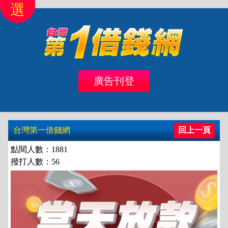
選
首頁
北區
桃竹苗
中彰投
雲嘉南
高高屏
廣告刊登
借錢
借款
台灣第一借錢網
回上一頁
點閱人數：1881
撥打人數：56