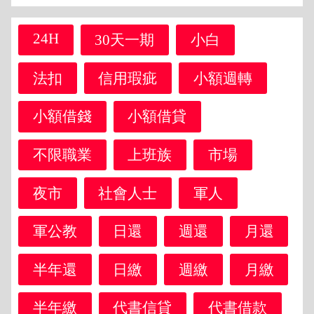
24H
30天一期
小白
法扣
信用瑕疵
小額週轉
小額借錢
小額借貸
不限職業
上班族
市場
夜市
社會人士
軍人
軍公教
日還
週還
月還
半年還
日繳
週繳
月繳
半年繳
代書信貸
代書借款