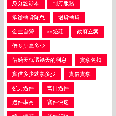
身分證影本
到府服務
承辦轉貸降息
增貸轉貸
金主自營
非錢莊
政府立案
借多少拿多少
借幾天就還幾天的利息
實拿免扣
實借多少就拿多少
實借實拿
強力過件
當日過件
過件率高
審件快速