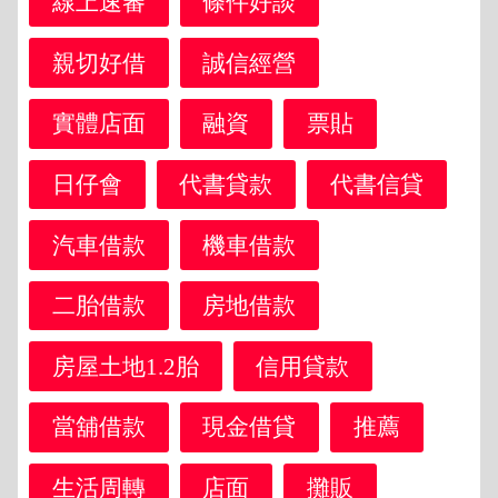
線上速審
條件好談
親切好借
誠信經營
實體店面
融資
票貼
日仔會
代書貸款
代書信貸
汽車借款
機車借款
二胎借款
房地借款
房屋土地1.2胎
信用貸款
當舖借款
現金借貸
推薦
生活周轉
店面
攤販