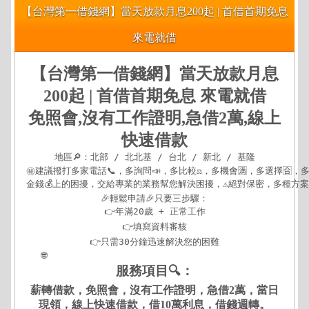
【台灣第一借錢網】當天放款月息200起 | 首借首期免息
來電就借
【台灣第一借錢網】當天放款月息
200起 | 首借首期免息 來電就借
免照會,沒有工作證明,急借2萬,線上
快速借款
地區🔎：北部 / 北北基 / 台北 / 新北 / 基隆

㊙建議撥打多家電話📞，多詢問📣，多比較⚖，多機會🈵，多選擇🈴，多方
金錢💰上的困擾，交給專業的業務幫您解決困擾，⚠️絕對保密，多種方案可
🎉輕鬆申請🎉只要三步驟：

👉年滿20歲 + 正常工作

👉填寫資料審核

👉只需30分鐘迅速解決您的困難

 🌐
https://xn--nwqv6gj47avy5a.com/north.html
服務項目🔍：
薪轉借款，免照會，沒有工作證明，急借2萬，當日
現領，線上快速借款，借10萬利息，借錢週轉。