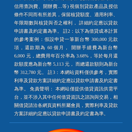
信用查詢費、開辦費…等) 視個別貸款產品及授信
條件不同而有所差異，保留核貸額度、適用利率、
年限期數與核貸與否之權利， 詳細約定應以貸款
申請書及約定書為準。 註2：以下為借貸成本計算
的參考案例：假設申貸一筆新台幣 300,000 元款
項，還款期為 60 個月， 開辦手續費為新台幣
6,000 元，總費用年百分率為 3.68%，等於每月還
款額度應為新台幣 5,113 元， 而總還款額則為新台
幣 312,780 元。 註3：本網站資料僅供參考，實際
利率及貸款方案詳細約定應以貸款申請書及約定書
為準。 免責聲明： 本網站僅提供借貸資訊供需平
台，並不涉入其中任何借貸資訊之諮詢與交易，相
關借貸請洽各網頁資料所屬會員，實際利率及貸款
方案詳細約定應以貸款申請書及約定書為準。