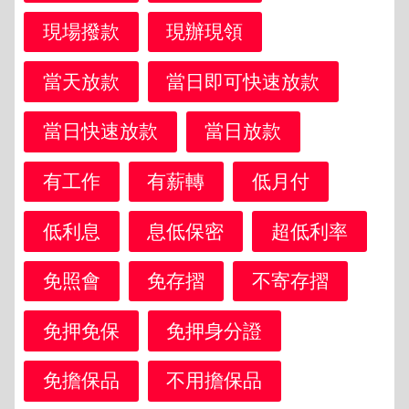
現場撥款
現辦現領
當天放款
當日即可快速放款
當日快速放款
當日放款
有工作
有薪轉
低月付
低利息
息低保密
超低利率
免照會
免存摺
不寄存摺
免押免保
免押身分證
免擔保品
不用擔保品