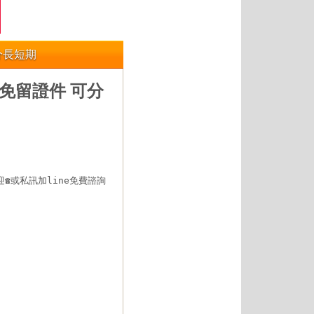
可分長短期
起 免留證件 可分


或私訊加line免費諮詢
