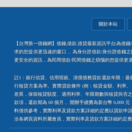
關於本站
【台灣第一借錢網】借錢,借款,借貸最新資訊平台|為借
求的您提供更迅速的窗口， 為身分證借款/身分證借錢
更安全的資訊，為民間借款/民間借錢之煩惱的您提供更
註1：銀行信貸、信用瑕疵、清償債務貸款還款年限：最低
行核貸方案為準。實際貸款條件 (例：核貸金額、利率
差異，保留核貸額度、適用利率、年限期數與核貸與否之權利
款項，還款期為 60 個月， 開辦手續費為新台幣 6,000 元
料僅供參考，實際利率及貸款方案詳細約定應以貸款申請
洽各網頁資料所屬會員，實際利率及貸款方案詳細約定應