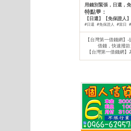
用錢別緊張，日還，
特點💬：
【日還】【免保證人
#日還 #免保證人 #當日
【台灣第一借錢網】-
借錢，快速撥款
【台灣第一借錢網】