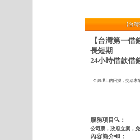
【台灣第
【台灣第一借錢網
長短期
24小時借款借錢
金錢💰上的困擾，交給專
服務項目🔍：
公司票，政府立案，
內容簡介🔊：