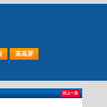
北區
中彰投
高高屏
借款
南
高高屏
回上一頁