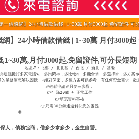
一借錢網】24小時借款借錢 | 1~30萬 月付3000起 免留證件 
】24小時借款借錢 | 1~30萬 月付3000
,1~30萬,月付3000起,免留證件,可分長短期
地區🔎：北部 / 北北基 / 台北 / 新北 / 基隆

㊙建議撥打多家電話📞，多詢問📣，多比較⚖，多機會🈵，多選擇🈴，多方案💲
業的業務幫您解決困擾，⚠️絕對保密，多種方案可供參考，有任何資金需求，歡迎☎️
🎉輕鬆申請🎉只要三步驟：

👉年滿20歲 + 正常工作

👉填寫資料審核

👉只需30分鐘迅速解決您的困難

 🌐
https://xn--nwqv6gj47avy5a.com/north.html
免保人，債務協商，借多少拿多少，金主自營。