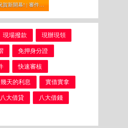
祝賀新開幕! | 審件簡易 撥款快速 30萬內
現場撥款
現辦現領
摺
免押身分證
件
快速審核
還幾天的利息
實借實拿
八大借貸
八大借錢