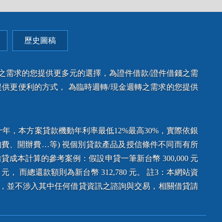
歷史圖稿
款之需求的您提供更多元的選擇，為證件借款/證件借錢之需
供更便利的方式， 為臨時週轉/現金週轉之需求的您提供
年，本方案貸款機動年利率最低12%最高30%，實際依銀
費、開辦費…等) 視個別貸款產品及授信條件不同而有所
本計算的參考案例：假設申貸一筆新台幣 300,000 元
 元， 而總還款額則為新台幣 312,780 元。 註3：本網站資
台，並不涉入其中任何借貸資訊之諮詢與交易，相關借貸請