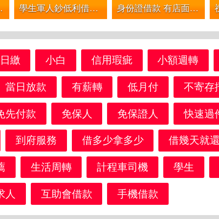
100月付3100起 不限制行業
學生軍人鈔低利借貸 | 低利息低月付 優惠專案免費諮詢 簡單借輕鬆還 專人協辦
身份證借款 有店面非錢莊 息低保密 手續簡便 利息公道 | 有工作一定借 借2萬2年月繳1000 借3萬2年月繳1500 借5萬2年月繳2500
日繳
小白
信用瑕疵
小額週轉
當日放款
有薪轉
低月付
不寄存
免先付款
免保人
免保證人
快速過
到府服務
借多少拿多少
借幾天就
薦
生活周轉
計程車司機
學生
求人
互助會借款
手機借款