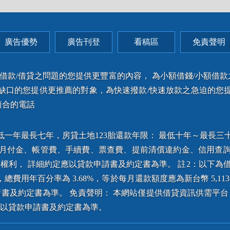
廣告優勢
廣告刊登
看稿區
免責聲明
錢/借款/借貸之問題的您提供更豐富的內容， 為小額借錢/小額借
之缺口的您提供更推薦的對象，為快速撥款/快速放款之急迫的您提
適合的電話
一年最長七年，房貸土地123胎還款年限： 最低十年～最長三十
、月付金、帳管費、手續費、票查費、提前清償違約金、信用查詢
， 詳細約定應以貸款申請書及約定書為準。 註2：以下為借貸成
，總費用年百分率為 3.68%，等於每月還款額度應為新台幣 5,113
書及約定書為準。 免責聲明： 本網站僅提供借貸資訊供需平
以貸款申請書及約定書為準。