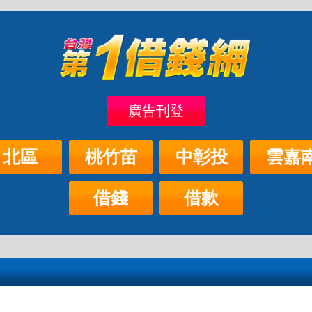
廣告刊登
北區
桃竹苗
中彰投
雲嘉
借錢
借款