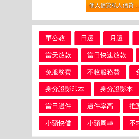
個人信貸私人信貸 | 6萬內都可借 本利攤還 本金3000利息
軍公教
日還
月還
當天放款
當日快速放款
免服務費
不收服務費
身分證影印本
身分證影本
當日過件
過件率高
推
小額快借
小額周轉
不