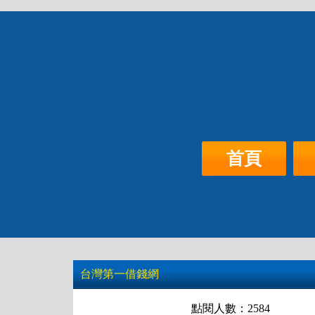
首頁
桃竹苗
雲嘉南
借錢
首頁
台灣第一借錢網
點閱人數：2584