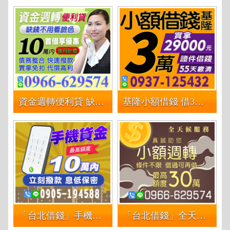
資金週轉便利貸 缺錢不用看本色 | 10萬內 首借享優惠按月計息 實拿免扣代償高利
基隆小額借錢 借3萬實拿29000 | 55天繳清 證件借錢
「台北借錢」手機貸金 | 最高額度10萬內 立即撥款 息低保密「台灣第一借錢網」
「台北借錢」全天候服務 真誠祝您 小額週轉 | 最高額度30萬 條件不限 借過可在借「台灣第一借錢網」