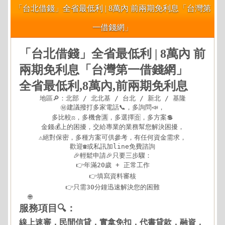
「台北借錢」全省最低利 | 8萬內 前兩期免利息「台灣第
一借錢網」
「台北借錢」全省最低利 | 8萬內 前
兩期免利息「台灣第一借錢網」
全省最低利,8萬內,前兩期免利息
地區🔎：北部 / 北北基 / 台北 / 新北 / 基隆

㊙建議撥打多家電話📞，多詢問📣，

多比較⚖，多機會🈵，多選擇🈴，多方案💲

金錢💰上的困擾，交給專業的業務幫您解決困擾，

⚠️絕對保密，多種方案可供參考，有任何資金需求，

歡迎☎️或私訊加line免費諮詢

🎉輕鬆申請🎉只要三步驟：

👉年滿20歲 + 正常工作

👉填寫資料審核

👉只需30分鐘迅速解決您的困難

🌐
https://xn--nwqv6gj47avy5a.com/north.html
服務項目🔍：
線上速審，民間信貸，實拿免扣，代書貸款，融資，