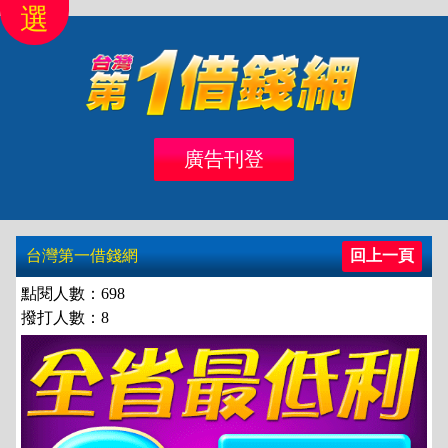
選
首頁
北區
桃竹苗
中彰投
雲嘉南
高高屏
廣告刊登
借錢
借款
台灣第一借錢網
回上一頁
點閱人數：698
撥打人數：8