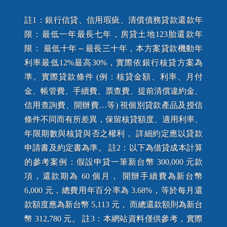
註1：銀行信貸、信用瑕疵、清償債務貸款還款年
限：最低一年最長七年，房貸土地123胎還款年
限： 最低十年～最長三十年，本方案貸款機動年
利率最低12%最高30%，實際依銀行核貸方案為
準。實際貸款條件 (例：核貸金額、利率、月付
金、帳管費、手續費、票查費、提前清償違約金、
信用查詢費、開辦費…等) 視個別貸款產品及授信
條件不同而有所差異，保留核貸額度、適用利率、
年限期數與核貸與否之權利， 詳細約定應以貸款
申請書及約定書為準。 註2：以下為借貸成本計算
的參考案例：假設申貸一筆新台幣 300,000 元款
項，還款期為 60 個月， 開辦手續費為新台幣
6,000 元，總費用年百分率為 3.68%，等於每月還
款額度應為新台幣 5,113 元， 而總還款額則為新台
幣 312,780 元。 註3：本網站資料僅供參考，實際