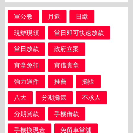
軍公教
月還
日繳
現辦現領
當日即可快速放款
當日放款
政府立案
實拿免扣
實借實拿
強力過件
推薦
攤販
八大
分期攤還
不求人
分期貸款
手機借款
手機換現金
免留車當舖