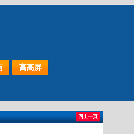
北區
中彰投
高高屏
借款
南
高高屏
回上一頁