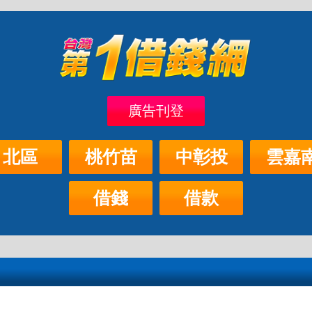
廣告刊登
北區
桃竹苗
中彰投
雲嘉
借錢
借款