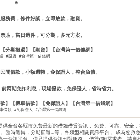
🌐
https://xn--nwqv6gj47avy5a.com/central.html
收服務費，條件好談，立即放款，融資。
，票貼，當日過件，可分期，多元方案。
】【分期攤還】【融資】【台灣第一借錢網】
攤還 #融資 #台灣第一借錢網
，民間借款，小額週轉，免保證人，整合負債。
，前兩期免扣利息，現場撥款，免保證人，省時省力。
撥款】【機車借款】【免保證人】【台灣第一借錢網】
機車借款 #免保證人 #台灣第一借錢網
提供全台各縣市免費最新的借錢借貸資訊， 免費、可靠、安全
， 臨時週轉，分期攤還...等，各類型相關資訊平台， 成為您救
為一資訊平台，僅只提供資訊刊登服務。 借貸(錢)需求者，請自