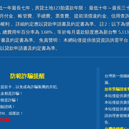
一年最長七年，房貸土地123胎還款年限： 最低十年～最長三十
、月付金、帳管費、手續費、票查費、提前清償違約金、信用查詢
， 詳細約定應以貸款申請書及約定書為準。 註2：以下為借貸成
，總費用年百分率為 3.68%，等於每月還款額度應為新台幣 5,113
書及約定書為準。 免責聲明： 本網站僅提供借貸資訊供需平
以貸款申請書及約定書為準。
防範詐騙提醒
台灣第一借錢
漏。
及提款卡，以免成為詐騙集團的共犯。
如有受騙請速
現金都是詐騙！
本站僅提供廣
用都是詐騙！
本站僅提供廣
機驗證碼！
本站僅提供廣
TM、或匯款！
請勿理會號稱
是詐騙)
告。
台灣借錢網 Cop