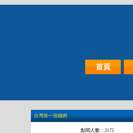
首頁
桃竹苗
雲嘉南
借錢
首頁
台灣第一借錢網
點閱人數：2172