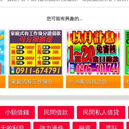
您可能有興趣的...
 低廉利率安全可靠的資金
家庭式有工作身分證借款 | 可分期攤還 借1萬實拿10000月繳100起 借3萬實拿30000月繳300起 借5萬實拿50000月繳500起 借10萬實拿10000
1~20萬 以月計息 免審核 | 當日撥款 現金借款
小額借錢
民間借款
民間私人借貸
幾天的利息
強力過件
融資
票貼