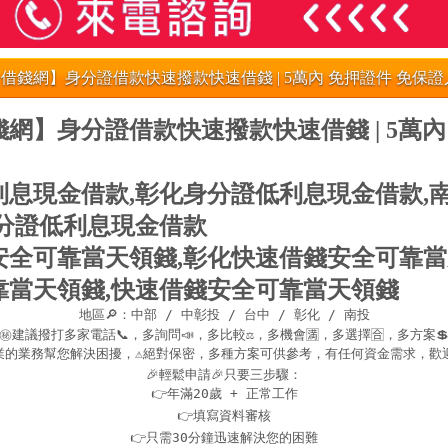
借錢網】身分證借款快速撥款快速借錢 | 5萬內 免押證件 免保證
網】身分證借款快速撥款快速借錢 | 5萬內
利息現金借款,彰化身分證低利息現金借款,
身分證低利息現金借款
安全可靠當天領錢,彰化快速借錢安全可靠當
靠當天領錢,快速借錢安全可靠當天領錢
地區🔎：中部 / 中彰投 / 台中 / 彰化 / 南投

㊙建議撥打多家電話📞，多詢問📣，多比較⚖，多機會🈵，多選擇🈴，多方案💲
業的業務幫您解決困擾，⚠️絕對保密，多種方案可供參考，有任何資金需求，歡迎☎️
🎉輕鬆申請🎉只要三步驟：

👉年滿20歲 + 正常工作

👉填寫資料審核

👉只需30分鐘迅速解決您的困難
