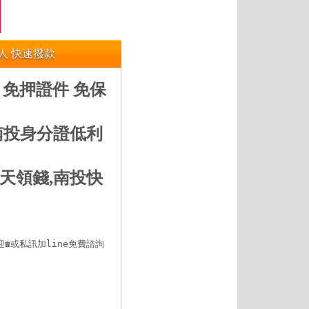
人 快速撥款
 免押證件 免保
南投身分證低利
天領錢,南投快


或私訊加line免費諮詢
