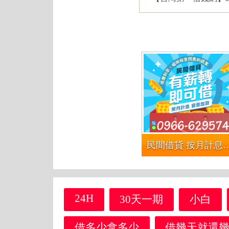
民間借貸 按月計息當面放款 | 有薪轉即可借
24H
30天一期
小白
借多少拿多少
借幾天就還