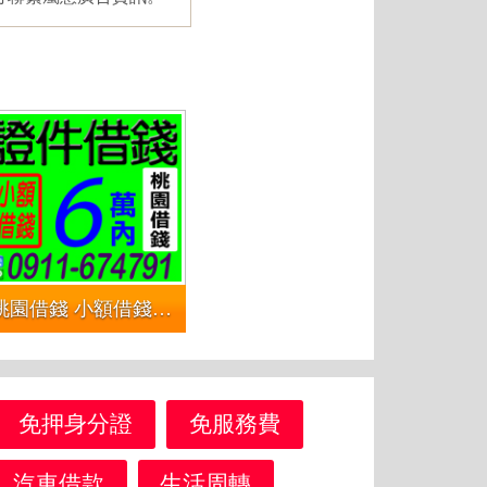
桃園借錢 小額借錢 | 證件借錢6萬內
免押身分證
免服務費
汽車借款
生活周轉