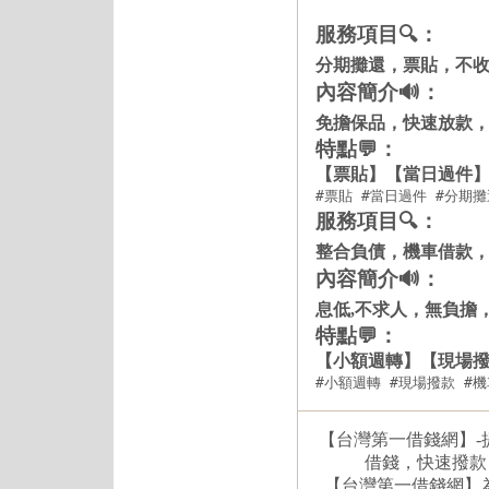
服務項目🔍：
分期攤還，票貼，不
內容簡介🔊：
免擔保品，快速放款
特點💬：
【票貼】【當日過件
#票貼 #當日過件 #分期
服務項目🔍：
整合負債，機車借款
內容簡介🔊：
息低,不求人，無負擔
特點💬：
【小額週轉】【現場
#小額週轉 #現場撥款 #
【台灣第一借錢網】-
借錢，快速撥款
【台灣第一借錢網】