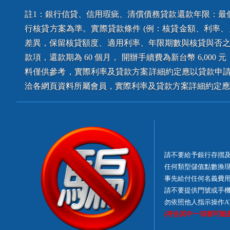
註1：銀行信貸、信用瑕疵、清償債務貸款還款年限：最低
行核貸方案為準。實際貸款條件 (例：核貸金額、利率
差異，保留核貸額度、適用利率、年限期數與核貸與否之權利
款項，還款期為 60 個月， 開辦手續費為新台幣 6,000 元
料僅供參考，實際利率及貸款方案詳細約定應以貸款申請
洽各網頁資料所屬會員，實際利率及貸款方案詳細約定應
請不要給予銀行存摺
任何類型儲值點數換
事先給付任何名義費
請不要提供門號或手
勿依照他人指示操作A
(符合其中一項都可能