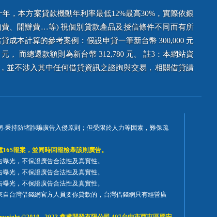
年，本方案貸款機動年利率最低12%最高30%，實際依銀
費、開辦費…等) 視個別貸款產品及授信條件不同而有所
本計算的參考案例：假設申貸一筆新台幣 300,000 元
 元， 而總還款額則為新台幣 312,780 元。 註3：本網站資
台，並不涉入其中任何借貸資訊之諮詢與交易，相關借貸請
網-秉持防堵詐騙廣告入侵原則；但受限於人力等因素，難保疏
電165報案，並同時回報檢舉該則廣告。
告曝光，不保證廣告合法性及真實性。
告曝光，不保證廣告合法性及真實性。
告曝光，不保證廣告合法性及真實性。
來自台灣借錢網官方人員要你貸款的，台灣借錢網只有經營廣
yright ©2019 - 2023 鑫睿開發有限公司 407台中市西屯區國安